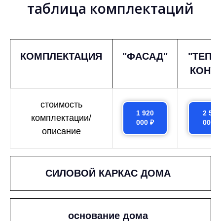
таблица комплектаций
КОМПЛЕКТАЦИЯ
"ФАСАД"
"ТЕП
КОНТУ
стоимость
1 920
2 530
комплектации/
000 ₽
000 ₽
описание
СИЛОВОЙ КАРКАС ДОМА
основание дома