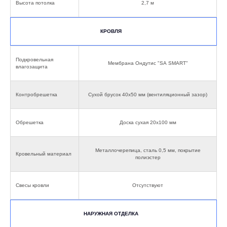
Высота потолка
2,7 м
КРОВЛЯ
Подкровельная
Мембрана Ондутис "SА SMART"
влагозащита
Контробрешетка
Сухой брусок 40х50 мм (вентиляционный зазор)
Обрешетка
Доска сухая 20х100 мм
Металлочерепица, сталь 0,5 мм, покрытие
Кровельный материал
полиэстер
Свесы кровли
Отсутствуют
НАРУЖНАЯ ОТДЕЛКА