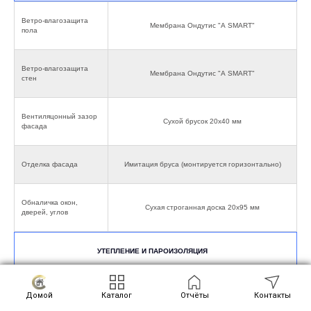
Ветро-влагозащита
Мембрана Ондутис "А SMART"
пола
Ветро-влагозащита
Мембрана Ондутис "А SMART"
стен
Вентиляцонный зазор
Сухой брусок 20х40 мм
фасада
Отделка фасада
Имитация бруса (монтируется горизонтально)
Обналичка окон,
Сухая строганная доска 20х95 мм
дверей, углов
УТЕПЛЕНИЕ И ПАРОИЗОЛЯЦИЯ
Плитный базальтовый утеплитель "Rockwool" 200
Домой
Каталог
Отчёты
Контакты
Пол
мм.