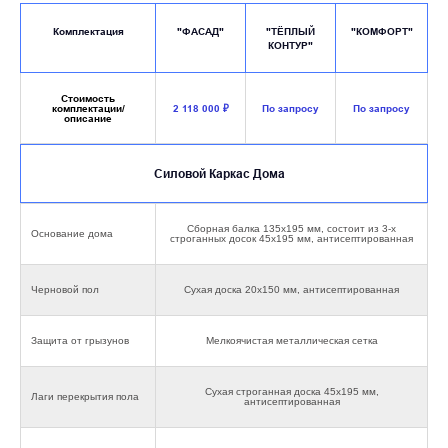
Комплектация
"ФАСАД"
"ТЁПЛЫЙ
"КОМФОРТ"
КОНТУР"
Cтоимость
комплектации/
2 118 000 ₽
По запросу
По запросу
описание
Силовой Каркас Дома
Сборная балка 135х195 мм, состоит из 3-х
Основание дома
строганных досок 45х195 мм, антисептированная
Черновой пол
Сухая доска 20х150 мм, антисептированная
Защита от грызунов
Мелкоячистая металлическая сетка
Сухая строганная доска 45х195 мм,
Лаги перекрытия пола
антисептированная