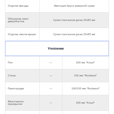
Отделка фасада
Имитация бруса камерной сушки
Обналичка окон/
Сухая строганная доска 20х95 мм
дверей/углов
Отделка свесов крыши
Сухая строганная доска 20х95 мм
Утепление
Пол
—
200 мм "Knauf"
Стены
—
150 мм "Rockwool"
Перегородки
—
100/150 мм "Rockwool"
Межэтажное
—
200 мм "Knauf"
перекрытие