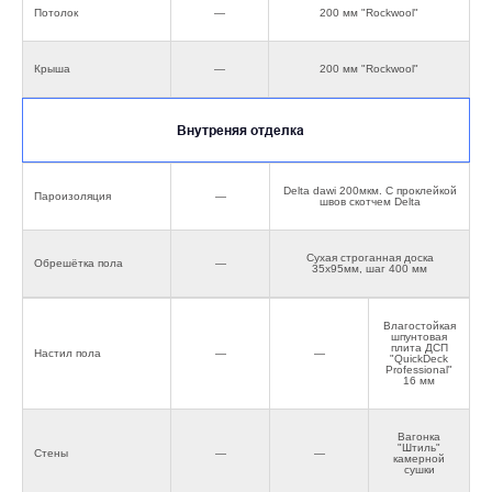
Потолок
—
200 мм "Rockwool"
Крыша
—
200 мм "Rockwool"
Внутреняя отделка
Delta dawi 200мкм. С проклейкой
Пароизоляция
—
швов скотчем Delta
Сухая строганная доска
Обрешётка пола
—
35х95мм, шаг 400 мм
Влагостойкая
шпунтовая
плита ДСП
Настил пола
—
—
"QuickDeck
Professional"
16 мм
Вагонка
"Штиль"
Стены
—
—
камерной
сушки