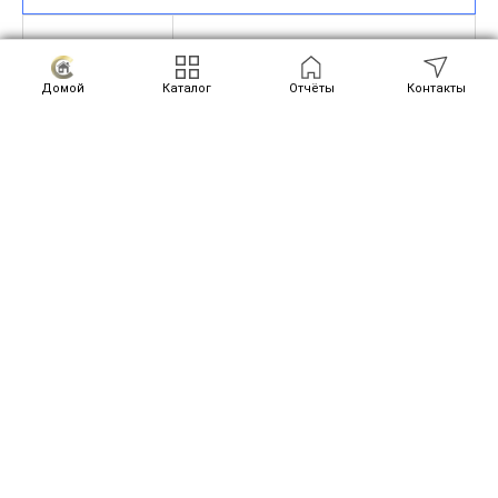
Окна ПВХ
Двухкамерные, профиль 60 мм
Домой
Каталог
Отчёты
Контакты
Пластиковые
Подоконники
—
200 мм
Отливы
Металлические 100 мм
Дверь входная
Металлическая утепленная, Россия
Ламинированные
(Россия) с
Двери межкомнатные
—
доборами и
наличниками с
двух сторон
Крыльцо/Терраса/Балкон
Террасная
Террасная
Террасная
Настил пола
доска 45 мм.
доска 45 мм.
доска 45 мм.
Хвоя.
Хвоя.
Хвоя.