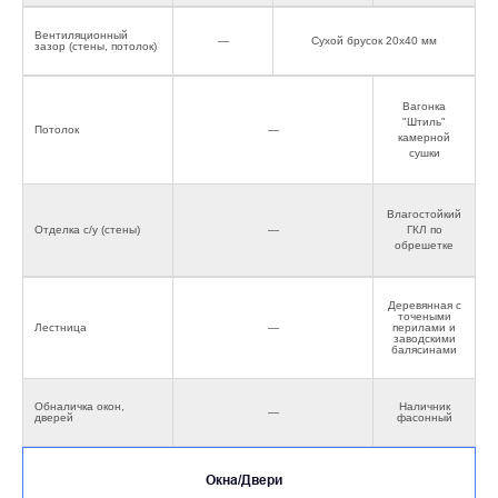
Вентиляционный
—
Сухой брусок 20х40 мм
зазор (стены, потолок)
Вагонка
"Штиль"
Потолок
—
камерной
сушки
Влагостойкий
Отделка с/у (стены)
—
ГКЛ по
обрешетке
Деревянная с
точеными
Лестница
—
перилами и
заводскими
балясинами
Обналичка окон,
Наличник
—
дверей
фасонный
Окна/Двери