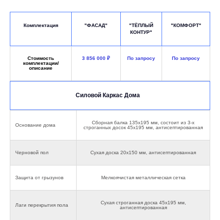
Комплектация
"ФАСАД"
"ТЁПЛЫЙ
"КОМФОРТ"
КОНТУР"
Cтоимость
3 856 000 ₽
По запросу
По запросу
комплектации/
описание
Силовой Каркас Дома
Сборная балка 135х195 мм, состоит из 3-х
Основание дома
строганных досок 45х195 мм, антисептированная
Черновой пол
Сухая доска 20х150 мм, антисептированная
Защита от грызунов
Мелкоячистая металлическая сетка
Сухая строганная доска 45х195 мм,
Лаги перекрытия пола
антисептированная