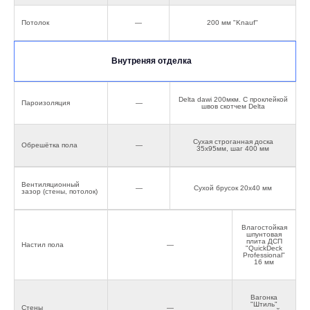
Потолок
—
200 мм "Knauf"
Внутреняя отделка
Delta dawi 200мкм. С проклейкой
Пароизоляция
—
швов скотчем Delta
Сухая строганная доска
Обрешётка пола
—
35х95мм, шаг 400 мм
Вентиляционный
—
Сухой брусок 20х40 мм
зазор (стены, потолок)
Влагостойкая
шпунтовая
плита ДСП
Настил пола
—
"QuickDeck
Professional"
16 мм
Вагонка
"Штиль"
Стены
—