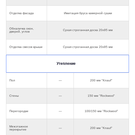
Отделка фасада
Имитация бруса камерной сушки
Обналичка окон,
Сухая строганная доска 20х95 мм
дверей, углов
Отделка свесов крыши
Сухая строганная доска 20х95 мм
Утепление
Пол
—
200 мм "Knauf"
Стены
—
150 мм "Rockwool"
Перегородки
—
100/150 мм "Rockwool"
Межэтажное
—
200 мм "Knauf"
перекрытие