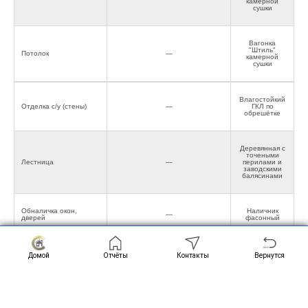
камерной
сушки
Вагонка
"Штиль"
Потолок
—
камерной
сушки
Влагостойкий
Отделка с/у (стены)
—
ГКЛ по
обрешётке
Деревянная с
точеными
Лестница
—
перилами и
заводскими
балясинами
Обналичка окон,
Наличник
—
дверей
фасонный
Окна/Двери
Домой
Отчёты
Контакты
Вернутся
Окна ПВХ
Двухкамерные,профиль 60 мм