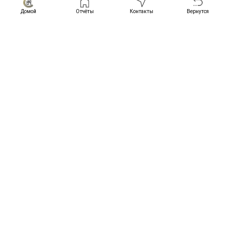
Домой
Отчёты
Контакты
Вернутся
пластиковые
Подоконники
—
200 мм
Отливы
металлические 100 мм
Дверь входная
металлическая утепленная, Россия
Двери межкомнатные
—
филёнчатые
Крыльцо/Терраса/Балкон
Настил пола
террасная доска 35 мм. хвоя
Отделка потолка
доска сухая строганная 20х100 мм
Опорные столбы
брус сухой строганный 140х140 мм