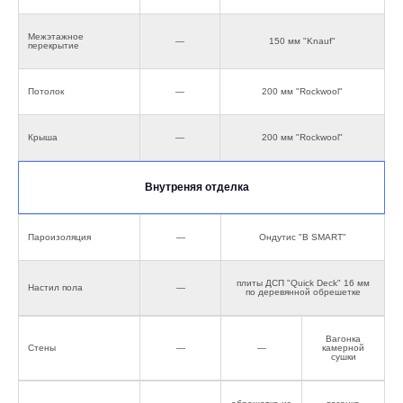
Межэтажное
—
150 мм "Knauf"
перекрытие
Потолок
—
200 мм "Rockwool"
Крыша
—
200 мм "Rockwool"
Внутреняя отделка
Пароизоляция
—
Ондутис "В SMART"
плиты ДСП "Quick Deck" 16 мм
Настил пола
—
по деревянной обрешетке
Вагонка
Стены
—
—
камерной
сушки