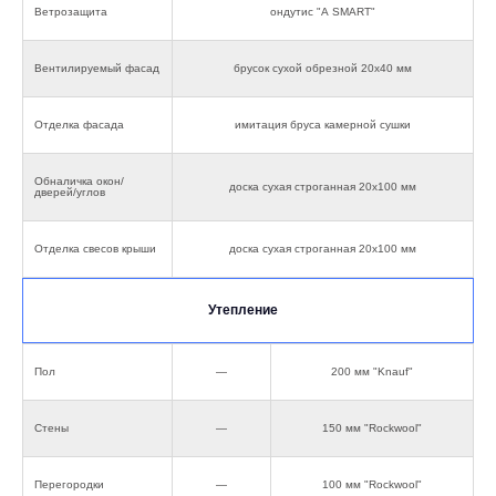
Ветрозащита
ондутис "А SMART"
Вентилируемый фасад
брусок сухой обрезной 20х40 мм
Отделка фасада
имитация бруса камерной сушки
Обналичка окон/
доска сухая строганная 20х100 мм
дверей/углов
Отделка свесов крыши
доска сухая строганная 20х100 мм
Утепление
Пол
—
200 мм "Knauf"
Стены
—
150 мм "Rockwool"
Перегородки
—
100 мм "Rockwool"