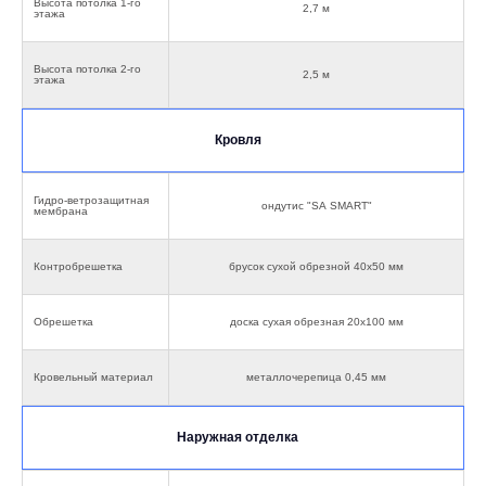
Высота потолка 1-го
2,7 м
этажа
Высота потолка 2-го
2,5 м
этажа
Кровля
Гидро-ветрозащитная
ондутис "SА SMART"
мембрана
Контробрешетка
брусок сухой обрезной 40х50 мм
Обрешетка
доска сухая обрезная 20х100 мм
Кровельный материал
металлочерепица 0,45 мм
Наружная отделка