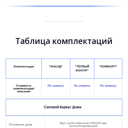
Таблица комплектаций
Комплектация
"ФАСАД"
"ТЁПЛЫЙ
"КОМФОРТ"
КОНТУР"
Cтоимость
По запросу
По запросу
По запросу
комплектации/
описание
Силовой Каркас Дома
брус сухой обрезной 150х150 мм,
Основание дома
антисептированный