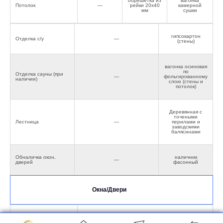
обрешетка из
вагонка
Потолок
—
рейки 20х40
камерной
мм
сушки
гипсокартон
Отделка с/у
—
(стены)
вагонка осиновая
по
Отделка сауны (при
—
фольгированному
наличии)
слою (стены и
потолок)
Деревянная с
точеными
Лестница
—
перилами и
заводскими
балясинами
Обналичка окон,
наличник
—
дверей
фасонный
Окна/Двери
Окна ПВХ
двухкамерные,профиль 60 мм