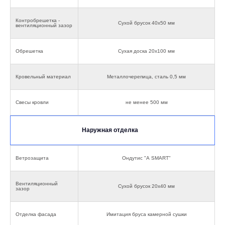
Контробрешетка -
Сухой брусок 40х50 мм
вентиляционный зазор
Обрешетка
Сухая доска 20х100 мм
Кровельный материал
Металлочерепица, сталь 0,5 мм
Свесы кровли
не менее 500 мм
Наружная отделка
Ветрозащита
Ондутис "А SMART"
Вентиляционный
Сухой брусок 20х40 мм
зазор
Отделка фасада
Имитация бруса камерной сушки