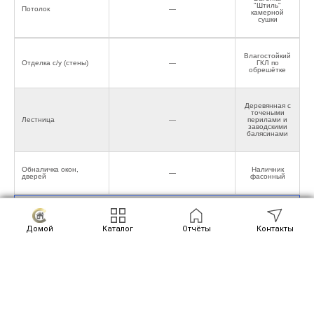
"Штиль"
Потолок
—
камерной
сушки
Влагостойкий
Отделка с/у (стены)
—
ГКЛ по
обрешётке
Деревянная с
точеными
Лестница
—
перилами и
заводскими
балясинами
Обналичка окон,
Наличник
—
дверей
фасонный
Окна/Двери
Домой
Каталог
Отчёты
Контакты
Окна ПВХ
Двухкамерные,профиль 60 мм
Пластиковые
Подоконники
—
200 мм