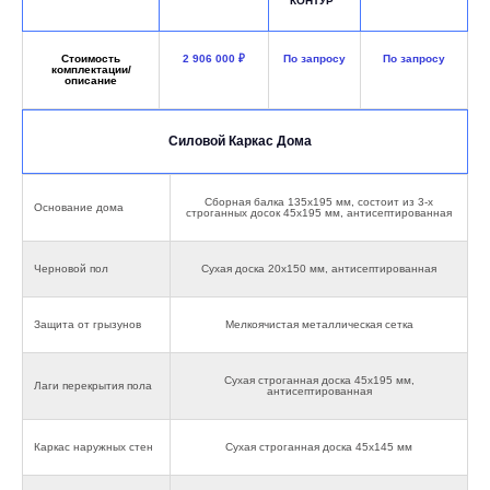
КОНТУР"
Cтоимость
2 906 000 ₽
По запросу
По запросу
комплектации/
описание
Силовой Каркас Дома
Сборная балка 135х195 мм, состоит из 3-х
Основание дома
строганных досок 45х195 мм, антисептированная
Черновой пол
Сухая доска 20х150 мм, антисептированная
Защита от грызунов
Мелкоячистая металлическая сетка
Сухая строганная доска 45х195 мм,
Лаги перекрытия пола
антисептированная
Каркас наружных стен
Сухая строганная доска 45х145 мм