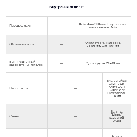
Внутреняя отделка
Delta dawi 200мкм. С проклейкой
Пароизоляция
—
швов скотчем Delta
Сухая строганная доска
Обрешётка пола
—
35х95мм, шаг 400 мм
Вентиляционный
—
Сухой брусок 20х40 мм
зазор (стены, потолок)
Влагостойкая
шпунтовая
плита ДСП
Настил пола
—
"QuickDeck
Professional"
16 мм
Вагонка
"Штиль"
Стены
—
камерной
сушки
Вагонка